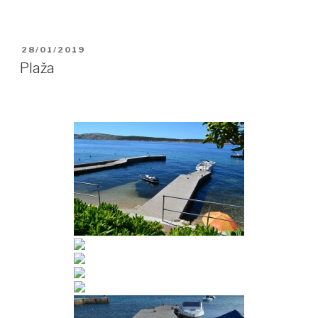
OBJAVLJENO
28/01/2019
DNE
Plaža