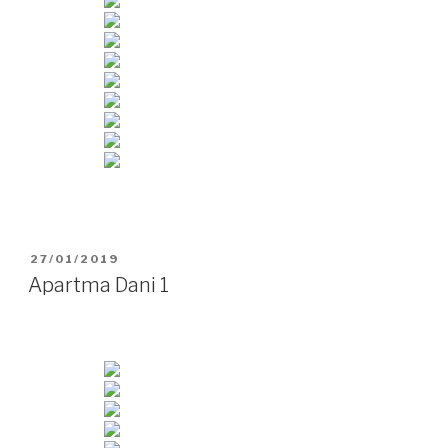
OBJAVLJENO
27/01/2019
DNE
Apartma Dani 1