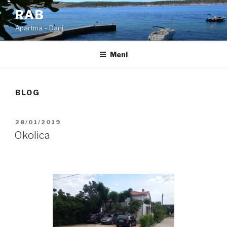
Skoči
RAB
na
Apartma – Dani
vsebino
Meni
BLOG
OBJAVLJENO
28/01/2019
DNE
Okolica