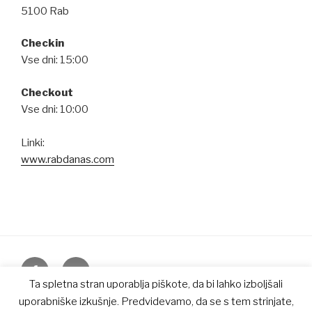
5100 Rab
Checkin
Vse dni: 15:00
Checkout
Vse dni: 10:00
Linki:
www.rabdanas.com
Facebook
E-
pošta
Ta spletna stran uporablja piškote, da bi lahko izboljšali
uporabniške izkušnje. Predvidevamo, da se s tem strinjate,
Ponosno uporablja tehnologijo WordPress