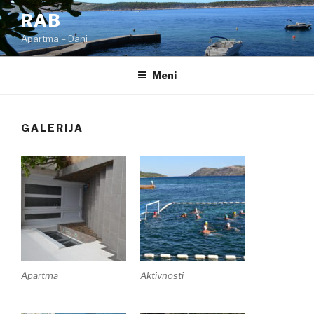
Skoči
RAB
na
Apartma – Dani
vsebino
Meni
GALERIJA
Apartma
Aktivnosti