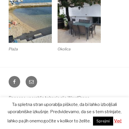
Plaža
Okolica
Facebook
E-
pošta
Ponosno uporablja tehnologijo WordPress
Ta spletna stran uporablja piškote, da bi lahko izboljšali
uporabniške izkušnje. Predvidevamo, da se s tem strinjate,
lahko pa jih onemogočite v kolikor to želite.
Več
Sprejmi