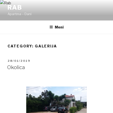
Skoči
RAB
na
Apartma – Dani
vsebino
Meni
CATEGORY:
GALERIJA
OBJAVLJENO
28/01/2019
DNE
Okolica